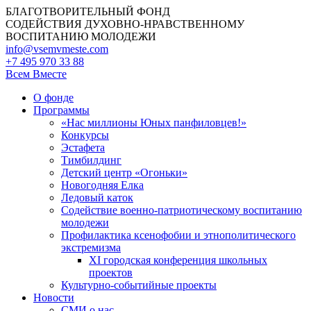
БЛАГОТВОРИТЕЛЬНЫЙ ФОНД
СОДЕЙСТВИЯ ДУХОВНО-НРАВСТВЕННОМУ
ВОСПИТАНИЮ МОЛОДЕЖИ
info@vsemvmeste.com
+7 495 970 33 88
Всем Вместе
О фонде
Программы
«Нас миллионы Юных панфиловцев!»
Конкурсы
Эстафета
Тимбилдинг
Детский центр «Огоньки»
Новогодняя Елка
Ледовый каток
Содействие военно-патриотическому воспитанию
молодежи
Профилактика ксенофобии и этнополитического
экстремизма
XI городская конференция школьных
проектов
Культурно-событийные проекты
Новости
СМИ о нас