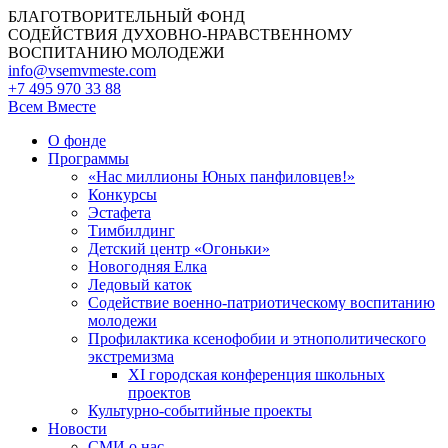
БЛАГОТВОРИТЕЛЬНЫЙ ФОНД
СОДЕЙСТВИЯ ДУХОВНО-НРАВСТВЕННОМУ
ВОСПИТАНИЮ МОЛОДЕЖИ
info@vsemvmeste.com
+7 495 970 33 88
Всем Вместе
О фонде
Программы
«Нас миллионы Юных панфиловцев!»
Конкурсы
Эстафета
Тимбилдинг
Детский центр «Огоньки»
Новогодняя Елка
Ледовый каток
Содействие военно-патриотическому воспитанию
молодежи
Профилактика ксенофобии и этнополитического
экстремизма
XI городская конференция школьных
проектов
Культурно-событийные проекты
Новости
СМИ о нас