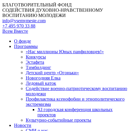
БЛАГОТВОРИТЕЛЬНЫЙ ФОНД
СОДЕЙСТВИЯ ДУХОВНО-НРАВСТВЕННОМУ
ВОСПИТАНИЮ МОЛОДЕЖИ
info@vsemvmeste.com
+7 495 970 33 88
Всем Вместе
О фонде
Программы
«Нас миллионы Юных панфиловцев!»
Конкурсы
Эстафета
Тимбилдинг
Детский центр «Огоньки»
Новогодняя Елка
Ледовый каток
Содействие военно-патриотическому воспитанию
молодежи
Профилактика ксенофобии и этнополитического
экстремизма
XI городская конференция школьных
проектов
Культурно-событийные проекты
Новости
СМИ о нас