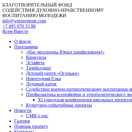
БЛАГОТВОРИТЕЛЬНЫЙ ФОНД
СОДЕЙСТВИЯ ДУХОВНО-НРАВСТВЕННОМУ
ВОСПИТАНИЮ МОЛОДЕЖИ
info@vsemvmeste.com
+7 495 970 33 88
Всем Вместе
О фонде
Программы
«Нас миллионы Юных панфиловцев!»
Конкурсы
Эстафета
Тимбилдинг
Детский центр «Огоньки»
Новогодняя Елка
Ледовый каток
Содействие военно-патриотическому воспитанию 
Профилактика ксенофобии и этнополитического эк
XI городская конференция школьных проекто
Культурно-событийные проекты
Новости
СМИ о нас
Галерея
Помощь проекту
Контакты