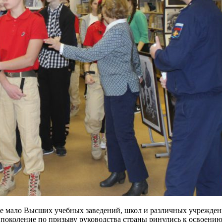
е мало Высших учебных заведений, школ и различных учреждени
ое поколение по призыву руководства страны ринулись к освоен