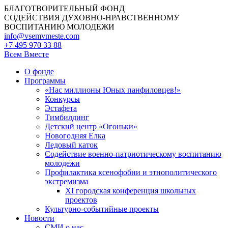
БЛАГОТВОРИТЕЛЬНЫЙ ФОНД
СОДЕЙСТВИЯ ДУХОВНО-НРАВСТВЕННОМУ
ВОСПИТАНИЮ МОЛОДЕЖИ
info@vsemvmeste.com
+7 495 970 33 88
Всем Вместе
О фонде
Программы
«Нас миллионы Юных панфиловцев!»
Конкурсы
Эстафета
Тимбилдинг
Детский центр «Огоньки»
Новогодняя Елка
Ледовый каток
Содействие военно-патриотическому воспитанию
молодежи
Профилактика ксенофобии и этнополитического
экстремизма
XI городская конференция школьных
проектов
Культурно-событийные проекты
Новости
СМИ о нас