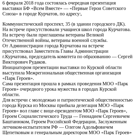
6 февраля 2018 года состоялась очередная презентация
выставки БФ «Всем Вместе» — «Первые Герои Советского
Союза» в городе Курчатов, по адресу:,
Коммунистический проспект, 35 (в здании городского ДК).
На встрече присутствовали учащиеся школ города Курчатова.
На встречу были приглашены ветераны Великой
Отечественной войны, ветераны военной службы.
От Администрации города Курчатова на встрече
присутствовал Заместитель Главы Администрации
г.Курчатова, председатель комитета по образованию — Сергей
Викторович Рудаков.
Инициатором презентации выставки по Курской области
выступила Межрегиональная общественная организация
«Парк Героев».
Сама презентация прошла в рамках проведения МОО «Парк
Героев» очередного урока мужества в городах Курской
области.
Для встречи с молодежью и патриотической общественностью
города Курска из Москвы прибыла делегация МОО «Парк
Героев» вол главе с вице-президентом МОО «Парк Героев»,
Героем Социалистического Труда — Геннадием Сергеевичем
Баштанюком, Героем Российской Федерации, Заслуженным
летчиком-испытателем РФ — Олегом Адольфовичем
Щепетковым и генеральным директором МОО «Парк Героев»