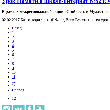
Урок Памяти в школе-интернат №52 г.
В рамках межрегиональной акции «Стойкость и Мужество»
02.02.2017 Благотворительный Фонд Всем Вместе провел урок
Назад
1
2
3
4
5
6
7
8
9
10
11
12
13
Вперед