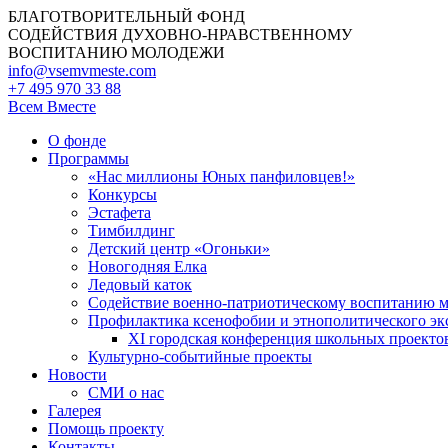
БЛАГОТВОРИТЕЛЬНЫЙ ФОНД
СОДЕЙСТВИЯ ДУХОВНО-НРАВСТВЕННОМУ
ВОСПИТАНИЮ МОЛОДЕЖИ
info@vsemvmeste.com
+7 495 970 33 88
Всем Вместе
О фонде
Программы
«Нас миллионы Юных панфиловцев!»
Конкурсы
Эстафета
Тимбилдинг
Детский центр «Огоньки»
Новогодняя Елка
Ледовый каток
Содействие военно-патриотическому воспитанию 
Профилактика ксенофобии и этнополитического эк
XI городская конференция школьных проекто
Культурно-событийные проекты
Новости
СМИ о нас
Галерея
Помощь проекту
Контакты