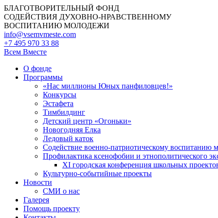
БЛАГОТВОРИТЕЛЬНЫЙ ФОНД
СОДЕЙСТВИЯ ДУХОВНО-НРАВСТВЕННОМУ
ВОСПИТАНИЮ МОЛОДЕЖИ
info@vsemvmeste.com
+7 495 970 33 88
Всем Вместе
О фонде
Программы
«Нас миллионы Юных панфиловцев!»
Конкурсы
Эстафета
Тимбилдинг
Детский центр «Огоньки»
Новогодняя Елка
Ледовый каток
Содействие военно-патриотическому воспитанию 
Профилактика ксенофобии и этнополитического эк
XI городская конференция школьных проекто
Культурно-событийные проекты
Новости
СМИ о нас
Галерея
Помощь проекту
Контакты