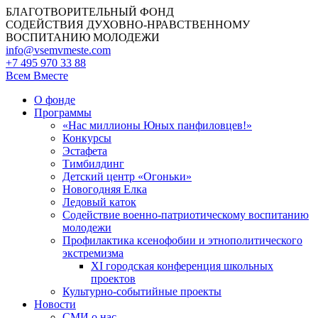
БЛАГОТВОРИТЕЛЬНЫЙ ФОНД
СОДЕЙСТВИЯ ДУХОВНО-НРАВСТВЕННОМУ
ВОСПИТАНИЮ МОЛОДЕЖИ
info@vsemvmeste.com
+7 495 970 33 88
Всем Вместе
О фонде
Программы
«Нас миллионы Юных панфиловцев!»
Конкурсы
Эстафета
Тимбилдинг
Детский центр «Огоньки»
Новогодняя Елка
Ледовый каток
Содействие военно-патриотическому воспитанию
молодежи
Профилактика ксенофобии и этнополитического
экстремизма
XI городская конференция школьных
проектов
Культурно-событийные проекты
Новости
СМИ о нас